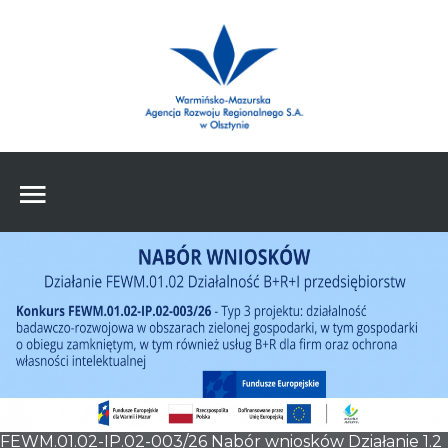
Wpisz czego szukasz
Znajdź
na stronie
Aktualności
Agencja
Wpisz czego szukasz
FE
RPO
Pożyczki
Pożyczki
Pożyczki
FEWM.01.02-IP.02-003/26 Nabór wniosków Działanie 1.2
Zasoby