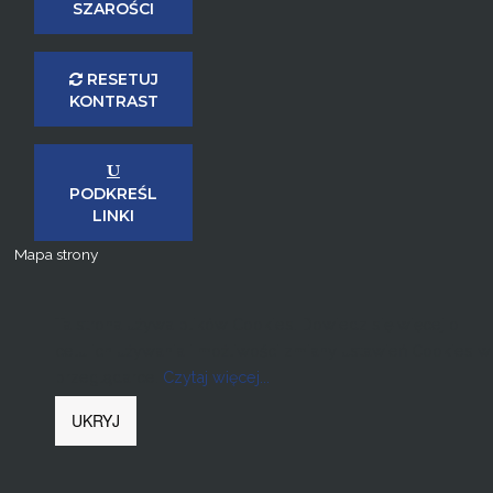
SZAROŚCI
RESETUJ
KONTRAST
PODKREŚL
LINKI
Mapa strony
Ta strona używa plików Cookies. Dowiedz się więcej o
celu ich używania i możliwości zmiany ustawień Cookies w
przeglądarce.
Czytaj więcej...